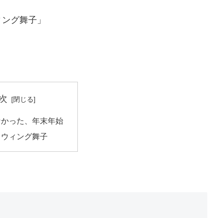
ィング舞子」
次
なかった、年末年始
ドウィング舞子