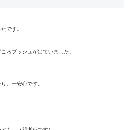
ったです。
どころブッシュが出ていました。
なり、一安心です。
子ども。（親孝行です）