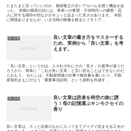
たまたまと言っていいのか、槇原敬之の古いアルバムを聴く機会があ
った。 初期の槇原の詩には、将来への希望・子供時代への郷愁・恋
人に対する期待や切なさがギュッと詰まった良さがあります。 本筋
に関係ありませんが、いま当時の映像を観るとイモトア...
良い文章の書き方をマスターする
良い文章
ため、実例から「良い文章」を考
えます。
「良い文章」というのは、人それぞれにその「良さ」の基準が違うだ
ろうから、簡単に「これが良い文章」と言い切ることはできないのだ
とおもう。 わたしは、不動産関連の仕事で報告書を書いたり、不動
産契約まえに行なう「重要事項説明」という資料を作成す...
良い文章は読者を時空の旅に誘
良い文章
う！母の記憶運ぶキンモクセイの
香り
良い文章は、スッと読者のなかに入ってきてグイグイ読ませる工夫が