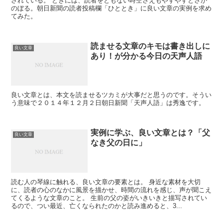
されている。 ときには、読者をともない時空さえもやすやすとさか
のぼる。朝日新聞の読者投稿欄「ひととき」に良い文章の実例を求め
てみた。
読ませる文章のキモは書き出しに
良い文章
あり！が分かる今日の天声人語
良い文章とは、本文を読ませるツカミが大事だと思うのです。そうい
う意味で２０１４年１２月２日朝日新聞「天声人語」は秀逸です。
実例に学ぶ、良い文章とは？「父
良い文章
なき父の日に」
読む人の琴線に触れる、良い文章の要素とは。 身近な素材を大切
に、読者の心のなかに風景を描かせ、時間の流れを感じ、声が聞こえ
てくるような文章のこと。 生前の父の姿がいきいきと描写されてい
るので、つい最近、亡くなられたのかと読み進めると、3...