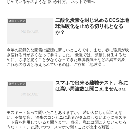
じめているかのような追いかけ方。 ネットで調べ...
二酸化炭素を封じ込めるCCSは地
雑学トリビア
球温暖化を止める切り札となる
か？
今年の記録的な豪雪は記憶に新しいところです。また、春に強風が吹
き荒れる日が多くなって参りました。 最近では、頻繁に発生するた
めに、さほど驚くことがなくなってきた爆弾低気圧などの異常気象。
これらの原因と考えられているのは、ご存知「地球温...
スマホで出来る難聴テスト。私に
雑学トリビア
は高い周波数は聞こえませんorz
モスキート音って聞いたことありますか。 若い人にしか聞こえな
い、不快な音。 深夜のコンビニに若者がタムロしないようにモスキ
ート音を利用していると聞きます。 多分、私には聞こえないんだろ
うな・・・。と思いつつ、スマホで聞くことが出来る難聴...