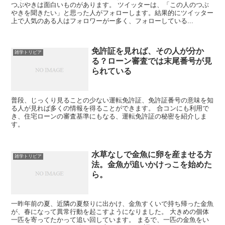
つぶやきは面白いものがあります。 ツイッターは、「この人のつぶ
やきを聞きたい」と思った人がフォローします。結果的にツイッター
上で人気のある人はフォロワーがー多く、フォローしている...
免許証を見れば、その人が分か
雑学トリビア
る？ローン審査では末尾番号が見
られている
普段、じっくり見ることの少ない運転免許証、免許証番号の意味を知
る人が見れば多くの情報を得ることができます。 合コンにも利用で
き、住宅ローンの審査基準にもなる、運転免許証の秘密を紹介しま
す。
水草なしで金魚に卵を産ませる方
雑学トリビア
法。金魚が追いかけっこを始めた
ら。
一昨年前の夏、近隣の夏祭りに出かけ、金魚すくいで持ち帰った金魚
が、春になって異常行動を起こすようになりました。 大きめの個体
一匹を寄ってたかって追い回しています。 まるで、一匹の金魚をい