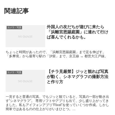
関連記事
外国人の友だちが遊びに来たら
カメラ・写真
「浜離宮恩賜庭園」に連れて行け
ば喜んでくれるかも。
ちょっと時間があったので、「浜離宮恩賜庭園」まで足を伸ばす。
「多摩境」から最寄り駅の「汐留」まで、京王線 → 都営大江戸線。
【チラ見厳禁】ジッと観れば写真
カメラ・写真
が動く、シネマグラフの撮影方法
と作り方
一見すると普通の写真、でもジッと観ていると、写真の一部が動き出
す“シネマグラフ”。 専用ソフトやアプリも出て、少し盛り上がってき
ました。私もアイフォンアプリ“Flixel”を使っていくつか作成。しかし
簡単ではあるものの仕上がりがいまひとつ。...