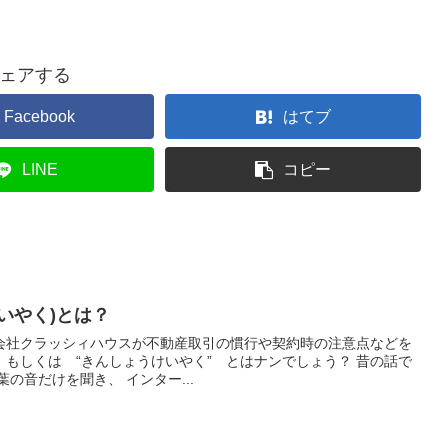
ェアする
Facebook
はてブ
LINE
コピー
いやく)とは？
会社クラッシィハウスが不動産取引の慣行や契約時の注意点などを
” もしくは “きんしょうけいやく” とはナンでしょう？ 昔の話で
の音だけを聞き、 インター...