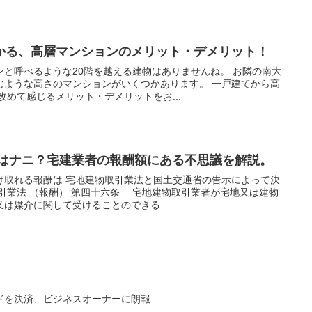
かる、高層マンションのメリット・デメリット！
と呼べるような20階を越える建物はありませんね。 お隣の南大
むような高さのマンションがいくつかあります。 一戸建てから高
改めて感じるメリット・デメリットをお...
円はナニ？宅建業者の報酬額にある不思議を解説。
け取れる報酬は 宅地建物取引業法と国土交通省の告示によって決
引業法 （報酬） 第四十六条 宅地建物取引業者が宅地又は建物
は媒介に関して受けることのできる...
ードを決済、ビジネスオーナーに朗報