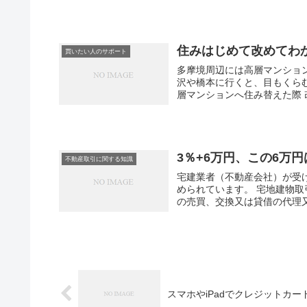
住みはじめて改めてわ
買いたい人のサポート
多摩境周辺には高層マンション
沢や橋本に行くと、目もくら
層マンションへ住み替えた際 
3％+6万円、この6万
不動産取引に関する知識
宅建業者（不動産会社）が受
められています。 宅地建物取
の売買、交換又は貸借の代理又
スマホやiPadでクレジットカ