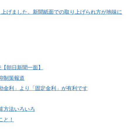
り上げました。新聞紙面での取り上げられ方が地味に
続【朝日新聞一面】
抑制策報道
動金利」より「固定金利」が有利です
算方法いろいろ
こと！