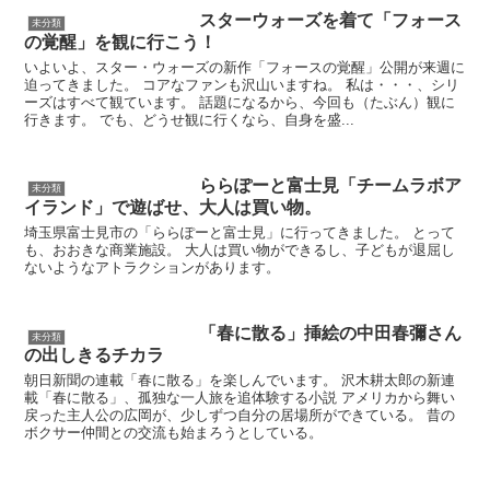
スターウォーズを着て「フォース
未分類
の覚醒」を観に行こう！
いよいよ、スター・ウォーズの新作「フォースの覚醒」公開が来週に
迫ってきました。 コアなファンも沢山いますね。 私は・・・、シリ
ーズはすべて観ています。 話題になるから、今回も（たぶん）観に
行きます。 でも、どうせ観に行くなら、自身を盛...
ららぽーと富士見「チームラボア
未分類
イランド」で遊ばせ、大人は買い物。
埼玉県富士見市の「ららぽーと富士見」に行ってきました。 とって
も、おおきな商業施設。 大人は買い物ができるし、子どもが退屈し
ないようなアトラクションがあります。
「春に散る」挿絵の中田春彌さん
未分類
の出しきるチカラ
朝日新聞の連載「春に散る」を楽しんでいます。 沢木耕太郎の新連
載「春に散る」、孤独な一人旅を追体験する小説 アメリカから舞い
戻った主人公の広岡が、少しずつ自分の居場所ができている。 昔の
ボクサー仲間との交流も始まろうとしている。