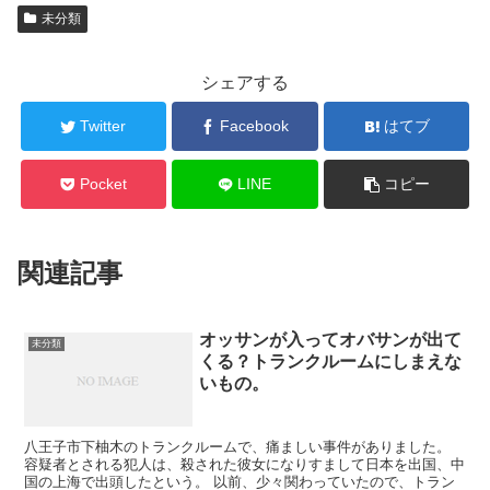
未分類
シェアする
Twitter
Facebook
はてブ
Pocket
LINE
コピー
関連記事
オッサンが入ってオバサンが出て
未分類
くる？トランクルームにしまえな
いもの。
八王子市下柚木のトランクルームで、痛ましい事件がありました。
容疑者とされる犯人は、殺された彼女になりすまして日本を出国、中
国の上海で出頭したという。 以前、少々関わっていたので、トラン