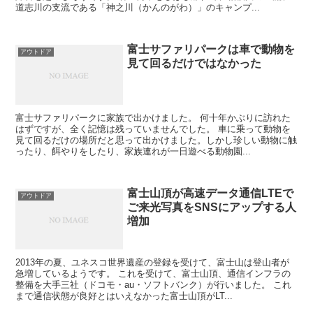
道志川の支流である「神之川（かんのがわ）」のキャンプ...
富士サファリパークは車で動物を
アウトドア
見て回るだけではなかった
富士サファリパークに家族で出かけました。 何十年かぶりに訪れた
はずですが、全く記憶は残っていませんでした。 車に乗って動物を
見て回るだけの場所だと思って出かけました。しかし珍しい動物に触
ったり、餌やりをしたり、家族連れが一日遊べる動物園...
富士山頂が高速データ通信LTEで
アウトドア
ご来光写真をSNSにアップする人
増加
2013年の夏、ユネスコ世界遺産の登録を受けて、富士山は登山者が
急増しているようです。 これを受けて、富士山頂、通信インフラの
整備を大手三社（ドコモ・au・ソフトバンク）が行いました。 これ
まで通信状態が良好とはいえなかった富士山頂がLT...