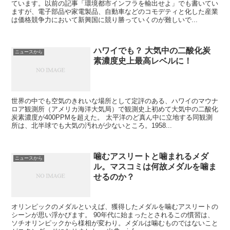
ています。以前の記事「環境都市インフラを輸出せよ」でも書いてい
ますが、電子部品や家電製品、自動車などのコモデティと化した産業
は価格競争力において新興国に競り勝っていくのが難しいで...
ハワイでも？ 大気中の二酸化炭
ニュースから
素濃度史上最高レベルに！
世界の中でも空気のきれいな場所として定評のある、ハワイのマウナ
ロア観測所（アメリカ海洋大気局）で観測史上初めて大気中の二酸化
炭素濃度が400PPMを超えた。 太平洋のど真ん中に立地する同観測
所は、北半球でも大気の汚れが少ないところ。1958...
噛むアスリートと噛まれるメダ
ニュースから
ル。マスコミは何故メダルを噛ま
せるのか？
オリンピックのメダルといえば、獲得したメダルを噛むアスリートの
シーンが思い浮かびます。 90年代に始まったとされるこの慣習は、
ソチオリンピックから様相が変わり。メダルは噛むものではないこと