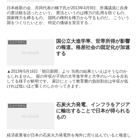
日本維新の会、共同代表の橋下氏が2013年4月9日、所属議員に自身
の憲法観を語ったという。 憲法というのは権力の乱用を防ぐもの、
国家権力を縛るもの、 国民の権利を権力から守るものだ。 こういう
国をつくりたいとか、 特定の価値を宣言する...
国公立大進学率、世帯所得が影響
ニュースから
の報道。格差社会の固定化が加速
する
▲2013年5月16日「朝日新聞」より 当然の結果といえばそうなのか
もしれません。 親の年収が子供の大学進学率と大学のレベルを左右
してる様子が鮮明です。 家計にとって教育費の負担割合は年収が低
ければ低いほど重くのしかかってきます。
石炭火力発電、インフラをアジア
ニュースから
に輸出することで日本が得られる
もの
経済産業省が日本の石炭火力発電所を海外に売り込んでいると報道し