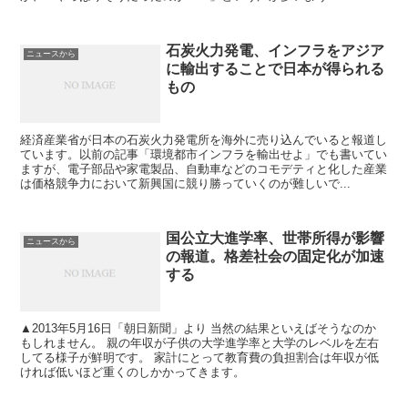
石炭火力発電、インフラをアジア
ニュースから
に輸出することで日本が得られる
もの
経済産業省が日本の石炭火力発電所を海外に売り込んでいると報道し
ています。以前の記事「環境都市インフラを輸出せよ」でも書いてい
ますが、電子部品や家電製品、自動車などのコモデティと化した産業
は価格競争力において新興国に競り勝っていくのが難しいで...
国公立大進学率、世帯所得が影響
ニュースから
の報道。格差社会の固定化が加速
する
▲2013年5月16日「朝日新聞」より 当然の結果といえばそうなのか
もしれません。 親の年収が子供の大学進学率と大学のレベルを左右
してる様子が鮮明です。 家計にとって教育費の負担割合は年収が低
ければ低いほど重くのしかかってきます。