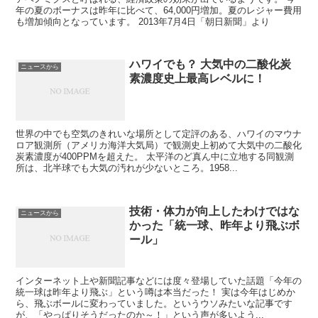
年の夏のボーナスは昨年に比べて、64,000円増加。夏のレジャー費用
も増加傾向となっています。 2013年7月4日「朝日新聞」より
ハワイでも？ 大気中の二酸化炭
ニュースから
素濃度史上最高レベルに！
世界の中でも空気のきれいな場所として定評のある、ハワイのマウナ
ロア観測所（アメリカ海洋大気局）で観測史上初めて大気中の二酸化
炭素濃度が400PPMを超えた。 太平洋のど真ん中に立地する同観測
所は、北半球でも大気の汚れが少ないところ。1958...
技術・体力が向上したわけではな
ニュースから
かった「統一球、昨年より飛ぶボ
ール」
インターネット上や新聞記事などには度々登場していた話題「今年の
統一球は昨年より飛ぶ」という噂は本当だった！ 実は今年はじめか
ら、飛ぶボールに変わっていました。というウソみたいな記事です
が、「やっぱりそうだったのか～！」という声が多いよう...