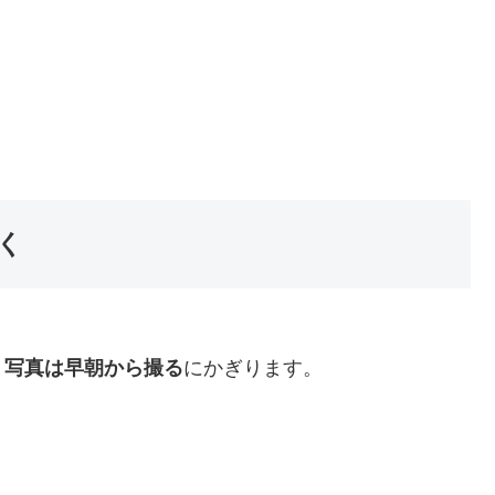
く
、
写真は早朝から撮る
にかぎります。