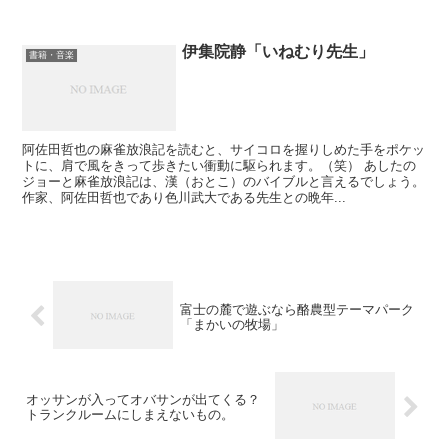
伊集院静「いねむり先生」
書籍・音楽
阿佐田哲也の麻雀放浪記を読むと、サイコロを握りしめた手をポケッ
トに、肩で風をきって歩きたい衝動に駆られます。（笑） あしたの
ジョーと麻雀放浪記は、漢（おとこ）のバイブルと言えるでしょう。
作家、阿佐田哲也であり色川武大である先生との晩年...
富士の麓で遊ぶなら酪農型テーマパーク
「まかいの牧場」
オッサンが入ってオバサンが出てくる？
トランクルームにしまえないもの。