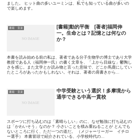
ました。 ヒット曲の多いユーミンは、私でも知っている曲が多いの
で楽しめます。
[書籍]動的平衡 [著者]福岡伸
書籍・音楽
一。生命とは？記憶とは何なの
か？
本書を読み始める前の私は、著者である分子生物学の博士であり大学
教授である人（福岡伸一氏）の書く文章を、「上から目線な」鬱陶し
さを感じ。また文学とか読み物と言った意味で、どこか馬鹿にしてい
たところがあったかもしれない。それは、著者の肩書きから...
中学受験という選択！多摩境から
書籍・音楽
通学できる中高一貫校
スポーツに打ち込むのは「素晴らしい」のに、なぜ勉強に打ち込むの
は「かわいそう」なのか？ 小さいことを積み重ねることが とんでも
ないところに行く、ただ一つの道だ。 （メジャーリーガー イチロ
ー選手） 本書冒頭で紹介されている、小学校時代の...