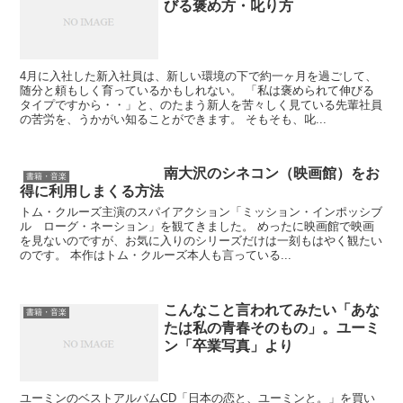
びる褒め方・叱り方
4月に入社した新入社員は、新しい環境の下で約一ヶ月を過ごして、
随分と頼もしく育っているかもしれない。 「私は褒められて伸びる
タイプですから・・」と、のたまう新人を苦々しく見ている先輩社員
の苦労を、うかがい知ることができます。 そもそも、叱...
南大沢のシネコン（映画館）をお
書籍・音楽
得に利用しまくる方法
トム・クルーズ主演のスパイアクション「ミッション・インポッシブ
ル ローグ・ネーション」を観てきました。 めったに映画館で映画
を見ないのですが、お気に入りのシリーズだけは一刻もはやく観たい
のです。 本作はトム・クルーズ本人も言っている...
こんなこと言われてみたい「あな
書籍・音楽
たは私の青春そのもの」。ユーミ
ン「卒業写真」より
ユーミンのベストアルバムCD「日本の恋と、ユーミンと。」を買い