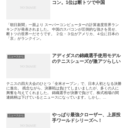
コン。1位は断トツで中国
「朝日新聞」一面より スーパーコンピューターの計算速度世界ラン
キングが発表されました。 中国のスパコンが圧倒的な強さを見せ、
断トツの世界一だそうです。 ２位・３位がアメリカ、４位に日本の
「京」がランクイン。
アディダスの錦織選手使用モデル
ニュースから
のテニスシューズが激アツらしい
テニスの四大大会のひとつ「全米オープン」で、日本人初となる決勝
に進出。 残念ながら、決勝戦は負けてしまいましたが、多くの人に
興奮を与えてくれました。 錦織選手が決勝で負けて、株式相場の関
連銘柄は下げているとニュースになっています。しかし、...
やっぱり最強クローザー、上原投
ニュースから
手ワールドシリーズへ！