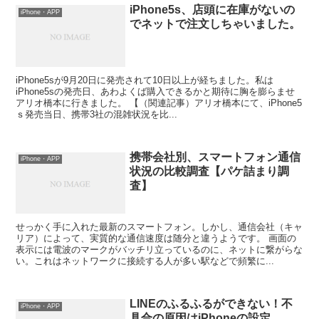
iPhone5s、店頭に在庫がないの
iPhone・APP
でネットで注文しちゃいました。
iPhone5sが9月20日に発売されて10日以上が経ちました。私は
iPhone5sの発売日、あわよくば購入できるかと期待に胸を膨らませ
アリオ橋本に行きました。 【（関連記事）アリオ橋本にて、iPhone5
ｓ発売当日、携帯3社の混雑状況を比...
携帯会社別、スマートフォン通信
iPhone・APP
状況の比較調査【パケ詰まり調
査】
せっかく手に入れた最新のスマートフォン。しかし、通信会社（キャ
リア）によって、実質的な通信速度は随分と違うようです。 画面の
表示には電波のマークがバッチリ立っているのに、ネットに繋がらな
い。これはネットワークに接続する人が多い駅などで頻繁に...
LINEのふるふるができない！不
iPhone・APP
具合の原因はiPhoneの設定。