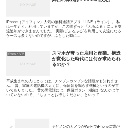
iPhone（アイフォン）人気の無料通話アプリ「LINE（ライン）」 私
は一年近く、利用していますが、この間ずっと「ふるふる」による友
達追加ができませんでした。 実際に“ふるふる”を利用して友達になる
ケースは多くないのですが、ふとした時に...
スマホが奪った雇用と産業。構造
iPhone・APP
が変化した時代には何が求められ
るのか？
平成生まれの人にとっては、チンプンカンプンな話題かも知れませ
ん。 昔、家庭の電話機の近くに、保留音を鳴らす機械というのが置
いてありました。 昔の黒電話には、保留ボタン（機能）なんかは付
いていないので、「ちょっとお待ちください」といって...
キヤノンのカメラがWi-FiでiPhoneに繋が