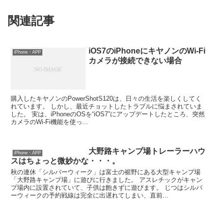
関連記事
iOS7のiPhoneにキヤノンのWi-Fi
iPhone・APP
カメラが接続できない場合
購入したキヤノンのPowerShotS120は、日々の生活を楽しくしてく
れています。 しかし、最近チョットしたトラブルに悩まされていま
した。 実は、iPhoneのOSを“iOS7”にアップデートしたところ、突然
カメラのWi-Fi機能を使っ...
大野路キャンプ場トレーラーハウ
iPhone・APP
スはちょっと微妙かな・・・。
秋の連休「シルバーウィーク」は富士の裾野にある大型キャンプ場
「大野路キャンプ場」に遊びに行きました。 アスレチックがキャン
プ場内に設置されていて、子供は飽きずに遊びます。 じつはシルバ
ーウィークの予約戦線は完全に出遅れてしまい、直前...