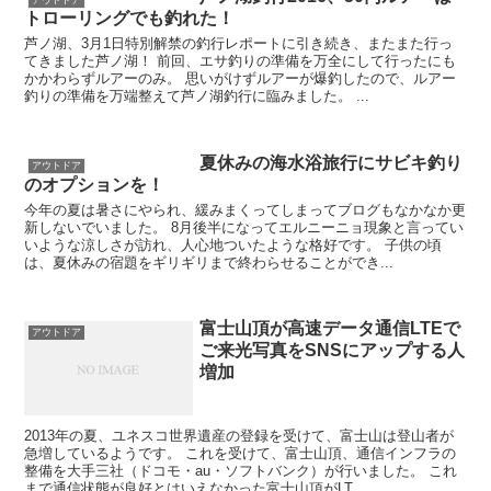
アウトドア
トローリングでも釣れた！
芦ノ湖、3月1日特別解禁の釣行レポートに引き続き、またまた行っ
てきました芦ノ湖！ 前回、エサ釣りの準備を万全にして行ったにも
かかわらずルアーのみ。 思いがけずルアーが爆釣したので、ルアー
釣りの準備を万端整えて芦ノ湖釣行に臨みました。 ...
夏休みの海水浴旅行にサビキ釣り
アウトドア
のオプションを！
今年の夏は暑さにやられ、緩みまくってしまってブログもなかなか更
新しないでいました。 8月後半になってエルニーニョ現象と言ってい
いような涼しさが訪れ、人心地ついたような格好です。 子供の頃
は、夏休みの宿題をギリギリまで終わらせることができ...
富士山頂が高速データ通信LTEで
アウトドア
ご来光写真をSNSにアップする人
増加
2013年の夏、ユネスコ世界遺産の登録を受けて、富士山は登山者が
急増しているようです。 これを受けて、富士山頂、通信インフラの
整備を大手三社（ドコモ・au・ソフトバンク）が行いました。 これ
まで通信状態が良好とはいえなかった富士山頂がLT...