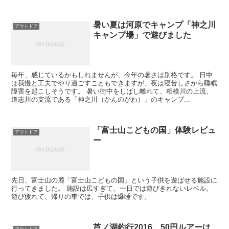
暑い夏は河原でキャンプ「神之川
アウトドア
キャンプ場」で遊びました
毎年、感じているかもしれませんが、今年の暑さは別格です。 日中
は我慢と工夫でやり過ごすこともできますが、夜は寝苦しさから睡眠
障害を起こしそうです。 暑い街中をしばし離れて、相模川の上流、
道志川の支流である「神之川（かんのがわ）」のキャンプ...
「富士山こどもの国」体験レビュ
アウトドア
ー
先日、富士山の麓「富士山こどもの国」という子供を遊ばせる施設に
行ってきました。 施設は広すぎて、一日では遊びきれないレベル。
遊び疲れて、帰りの車では、子供は爆睡です。
芦ノ湖釣行2016、50円ルアーは