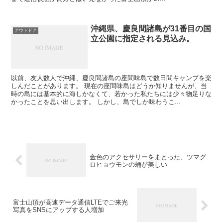
沖縄県、慶良間諸島が31番目の国
アウトドア
立公園に指定される見込み。
以前、友人数人で沖縄、慶良間諸島の座間味島で数日間キャンプを楽
しんだことがあります。 現在の座間味島はどうか知りませんが、当
時の島には基本的に海しかなくて、若かった私たちには少々物足りな
かったことを思い出します。 しかし、島でしか味わうこ...
金色のアクセサリーをまとった、ツマグ
ロヒョウモンの蛹が美しい
富士山頂が高速データ通信LTEでご来光
写真をSNSにアップする人増加