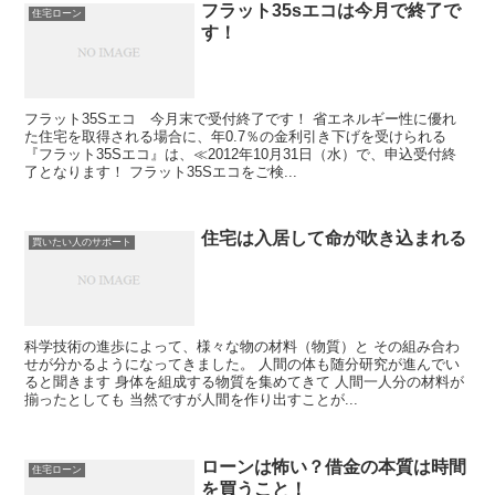
フラット35sエコは今月で終了で
住宅ローン
す！
フラット35Sエコ 今月末で受付終了です！ 省エネルギー性に優れ
た住宅を取得される場合に、年0.7％の金利引き下げを受けられる
『フラット35Sエコ』は、≪2012年10月31日（水）で、申込受付終
了となります！ フラット35Sエコをご検...
住宅は入居して命が吹き込まれる
買いたい人のサポート
科学技術の進歩によって、様々な物の材料（物質）と その組み合わ
せが分かるようになってきました。 人間の体も随分研究が進んでい
ると聞きます 身体を組成する物質を集めてきて 人間一人分の材料が
揃ったとしても 当然ですが人間を作り出すことが...
ローンは怖い？借金の本質は時間
住宅ローン
を買うこと！