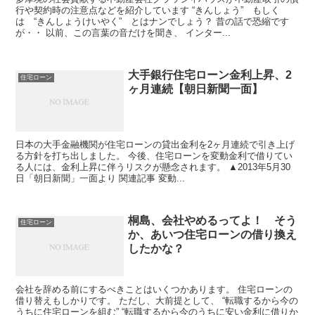
行や契約時の注意点などを紹介しています “きんしょう” もしく
は “きんしょうけいやく” とはナンでしょう？ 昔の話で恐縮です
が・・ 以前、この言葉の音だけを聞き、 インター...
大手銀行住宅ローン金利上昇、2
住宅ローン
ヶ月連続【朝日新聞一面】
日本の大手金融機関が住宅ローンの貸出金利を2ヶ月連続で引き上げ
る方針を打ち出しました。 今後、住宅ローンを変動金利で借りてい
る人には、金利上昇に伴うリスクが懸念されます。 ▲2013年5月30
日「朝日新聞」一面より 関連記事 変動...
桐島、会社やめるってよ！ そう
住宅ローン
か、あいつ住宅ローンの借り換え
したかな？
会社を辞める前にするべきことはいくつかあります。 住宅ローンの
借り替えもしかりです。 ただし、大前提として、 “転職するから今の
うちに住宅ローンを組む” “転職するから今のうちに安い金利に借りか