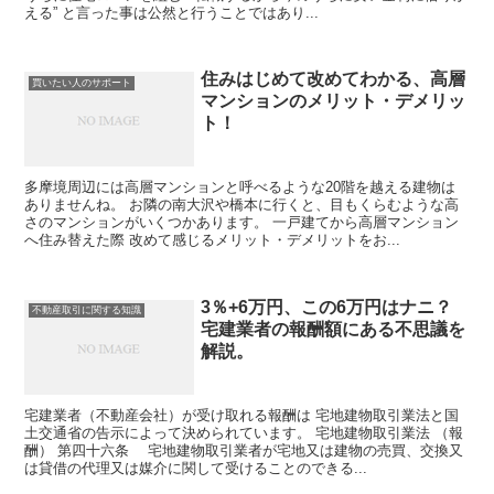
える” と言った事は公然と行うことではあり...
住みはじめて改めてわかる、高層
買いたい人のサポート
マンションのメリット・デメリッ
ト！
多摩境周辺には高層マンションと呼べるような20階を越える建物は
ありませんね。 お隣の南大沢や橋本に行くと、目もくらむような高
さのマンションがいくつかあります。 一戸建てから高層マンション
へ住み替えた際 改めて感じるメリット・デメリットをお...
3％+6万円、この6万円はナニ？
不動産取引に関する知識
宅建業者の報酬額にある不思議を
解説。
宅建業者（不動産会社）が受け取れる報酬は 宅地建物取引業法と国
土交通省の告示によって決められています。 宅地建物取引業法 （報
酬） 第四十六条 宅地建物取引業者が宅地又は建物の売買、交換又
は貸借の代理又は媒介に関して受けることのできる...